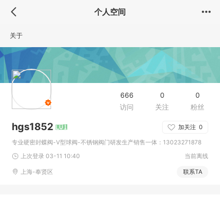
个人空间
关于
666
0
0
访问
关注
粉丝
hgs1852
加关注
0
专业硬密封蝶阀-V型球阀-不锈钢阀门研发生产销售一体：13023271878
上次登录 03-11 10:40
当前离线
上海-奉贤区
联系TA